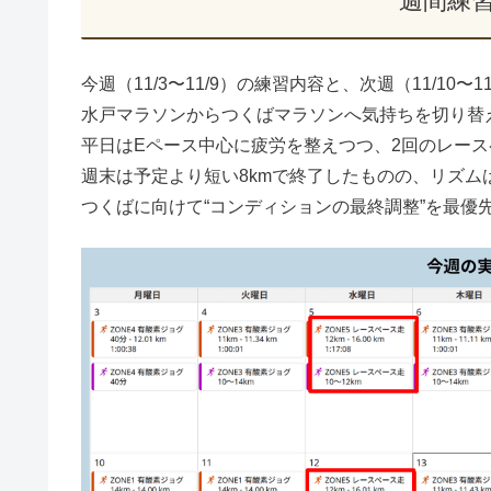
週間練
今週（11/3〜11/9）の練習内容と、次週（11/1
水戸マラソンからつくばマラソンへ気持ちを切り替
平日はEペース中心に疲労を整えつつ、2回のレース
週末は予定より短い8kmで終了したものの、リズ
つくばに向けて“コンディションの最終調整”を最優