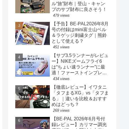
ル“旅”財布｜登山・キャン
プのサブ財布に良さそう！
479 views
【予告】BE-PAL2026年8月
号の付録はmini富士山ベル
＆ラゲッジ刺繍タグ｜熊鈴
として使える？
451 views
【サブ3.5ランナーがレビュ
ー】NIKEズームフライ6
は“ちょい速ランナー”に最
適！ファーストインプレッ
ションまとめ
434 views
【徹底レビュー】イワタニ
「タフまるXG」vs「タフま
る」｜違いを比較＆おすす
めはどっち？
269 views
【BE-PAL 2026年6月号付
録レビュー】カリマー調光