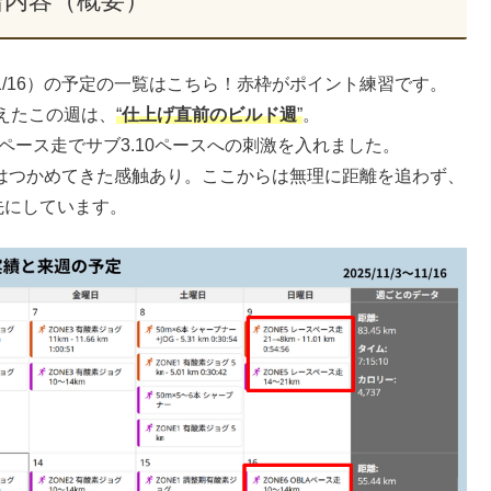
習内容（概要）
0〜11/16）の予定の一覧はこちら！赤枠がポイント練習です。
えたこの週は、
“
仕上げ直前のビルド週
”
。
ペース走でサブ3.10ペースへの刺激を入れました。
ムはつかめてきた感触あり。ここからは無理に距離を追わず、
先にしています。