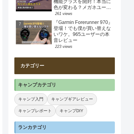
機能グラスを開封！本当に
色が変わる？メガネユーザ
ー目線で正直チェック
261 views
『Garmin Forerunner 970』
登場！でも僕が買い替えな
いワケ。965ユーザーの本
音レビュー
223 views
カテゴリー
キャンプカテゴリ
キャンプ入門
キャンプギアレビュー
キャンプレポート
キャンプDIY
ランカテゴリ