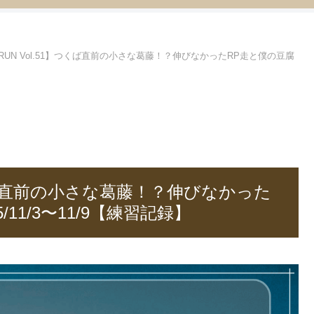
RUN Vol.51】つくば直前の小さな葛藤！？伸びなかったRP走と僕の豆腐
つくば直前の小さな葛藤！？伸びなかった
11/3〜11/9【練習記録】