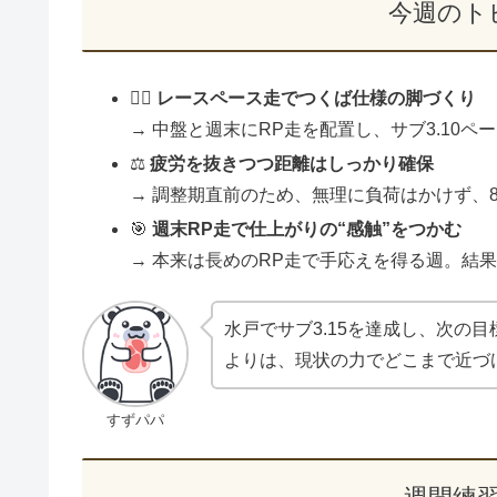
今週のト
🏃‍♂️
レースペース走でつくば仕様の脚づくり
→ 中盤と週末にRP走を配置し、サブ3.10
⚖️
疲労を抜きつつ距離はしっかり確保
→ 調整期直前のため、無理に負荷はかけず、
🎯
週末RP走で仕上がりの“感触”をつかむ
→ 本来は長めのRP走で手応えを得る週。結
水戸でサブ3.15を達成し、次の
よりは、現状の力でどこまで近づ
すずパパ