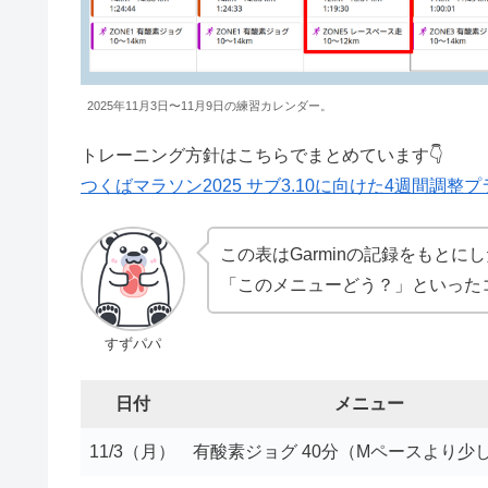
2025年11月3日〜11月9日の練習カレンダー。
トレーニング方針はこちらでまとめています👇
つくばマラソン2025 サブ3.10に向けた4週間調整プ
この表はGarminの記録をもと
「このメニューどう？」といった
すずパパ
日付
メニュー
11/3（月）
有酸素ジョグ 40分（Mペースより少