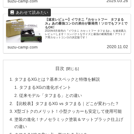
2025.03.26
suzu-camp.com
【速攻レビュー】イワタニ『カセットフー タフまる
Jr.』あの最強コンロの弟分が新発売！ソロでもファミで
もOK!
2020年8月発売の『イワタニ カセットフー タフまるjr.』を速攻購入
レビューします！コンパクトなサイズと最強の耐風性能！アウトド
ア用カセットコンロの決定版です！
2020.11.02
suzu-camp.com
目次
タフまるXGとは？基本スペックと特徴を解説
タフまるXGの進化ポイント
従来モデル「タフまる」との違い
【比較表】タフまるXG vs タフまる｜どこが変わった？
X型ゴトクのメリット！小型クッカーも安定して使用可能
塗装の進化！ナノセラミック塗装＆マットブラック仕上げ
の違い