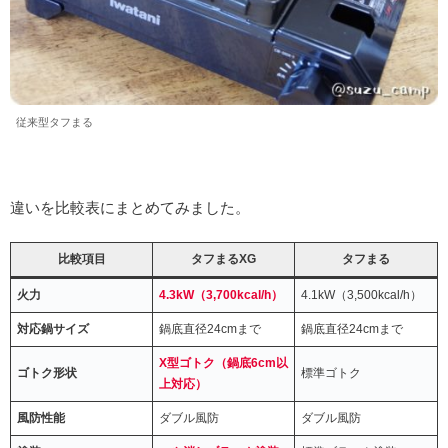
従来型タフまる
違いを比較表にまとめてみました。
比較項目
タフまるXG
タフまる
火力
4.3kW（3,700kcal/h）
4.1kW（3,500kcal/h）
対応鍋サイズ
鍋底直径24cmまで
鍋底直径24cmまで
X型ゴトク（鍋底6cm以
ゴトク形状
標準ゴトク
上対応）
風防性能
ダブル風防
ダブル風防