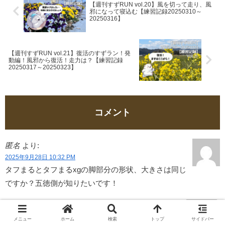
【週刊すずRUN vol.20】風を切って走り、風
邪になって寝込む【練習記録20250310～
20250316】
【週刊すずRUN vol.21】復活のすずラン！発
動編！風邪から復活！走力は？【練習記録
20250317～20250323】
コメント
匿名
より:
2025年9月28日 10:32 PM
タフまるとタフまるxgの脚部分の形状、大きさは同じ
ですか？五徳側が知りたいです！
返信
メニュー
ホーム
検索
トップ
サイドバー