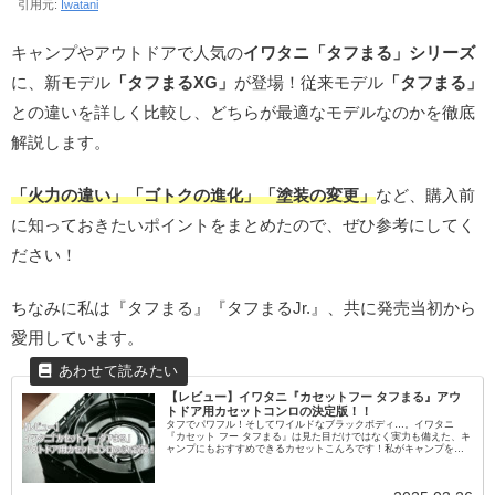
引用元:
Iwatani
キャンプやアウトドアで人気の
イワタニ「タフまる」シリーズ
に、新モデル
「タフまるXG」
が登場！従来モデル
「タフまる」
との違いを詳しく比較し、どちらが最適なモデルなのかを徹底
解説します。
「火力の違い」「ゴトクの進化」「塗装の変更」
など、購入前
に知っておきたいポイントをまとめたので、ぜひ参考にしてく
ださい！
ちなみに私は『タフまる』『タフまるJr.』、共に発売当初から
愛用しています。
【レビュー】イワタニ『カセットフー タフまる』アウ
トドア用カセットコンロの決定版！！
タフでパワフル！そしてワイルドなブラックボディ…。イワタニ
『カセット フー タフまる』は見た目だけではなく実力も備えた、キ
ャンプにもおすすめできるカセットこんろです！私がキャンプを始
めたころにこれがあれば…、ツーバーナーは買わなかったでしょ
う！