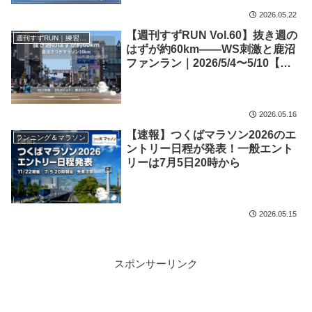
2026.05.22
【週刊すずRUN Vol.60】抜き週の
週刊すずRUN｜練習記録
はずが約60km――WS刺激と鹿沼
ファンラン｜2026/5/4〜5/10【練
習記録】
2026.05.16
【速報】つくばマラソン2026のエ
ランニング＆マラソン
ントリー日程が発表！一般エント
リーは7月5日20時から
2026.05.15
スポンサーリンク