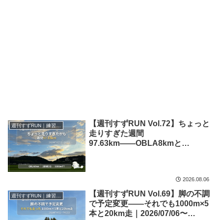
【週刊すずRUN Vol.72】ちょっと
週刊すずRUN｜練習記録
走りすぎた週間
97.63km――OBLA8kmと
5000mTT再挑戦｜2026/07/27〜
08/02【練習記録】
2026.08.06
【週刊すずRUN Vol.69】脚の不調
週刊すずRUN｜練習記録
で予定変更――それでも1000m×5
本と20km走｜2026/07/06〜