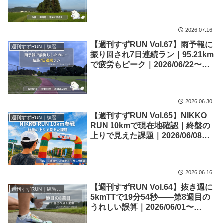
07/12【練習記録】
2026.07.16
【週刊すずRUN Vol.67】雨予報に
週刊すずRUN｜練習記録
振り回され7日連続ラン｜95.21km
で疲労もピーク｜2026/06/22〜
06/28【練習記録】
2026.06.30
【週刊すずRUN Vol.65】NIKKO
週刊すずRUN｜練習記録
RUN 10kmで現在地確認｜終盤の
上りで見えた課題｜2026/06/08〜
06/14【練習記録】
2026.06.16
【週刊すずRUN Vol.64】抜き週に
週刊すずRUN｜練習記録
5kmTTで19分54秒――第8週目の
うれしい誤算｜2026/06/01〜
06/07【練習記録】