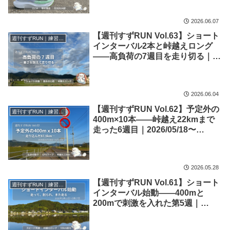
2026.06.07
【週刊すずRUN Vol.63】ショート
週刊すずRUN｜練習記録
インターバル2本と峠越えロング
――高負荷の7週目を走り切る｜
2026/05/25〜05/31【練習記録】
2026.06.04
【週刊すずRUN Vol.62】予定外の
週刊すずRUN｜練習記録
400m×10本――峠越え22kmまで
走った6週目｜2026/05/18〜
05/24【練習記録】
2026.05.28
【週刊すずRUN Vol.61】ショート
週刊すずRUN｜練習記録
インターバル始動――400mと
200mで刺激を入れた第5週｜
2026/05/11〜05/17【練習記録】