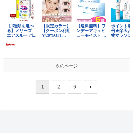
次のページ
次
1
2
6
へ