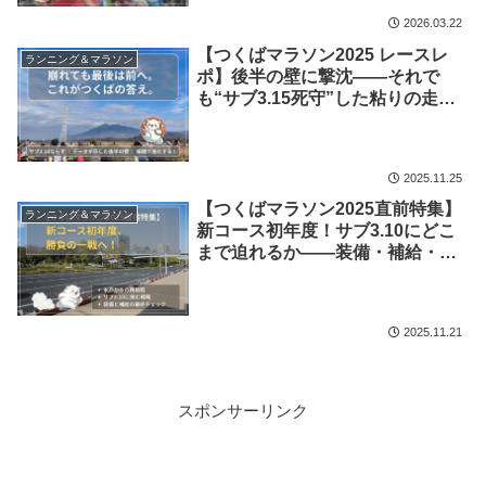
2026.03.22
【つくばマラソン2025 レースレ
ランニング＆マラソン
ポ】後半の壁に撃沈――それで
も“サブ3.15死守”した粘りの走り
｜2025/11/23
2025.11.25
【つくばマラソン2025直前特集】
ランニング＆マラソン
新コース初年度！サブ3.10にどこ
まで迫れるか――装備・補給・ペ
ース戦略まとめ
2025.11.21
スポンサーリンク