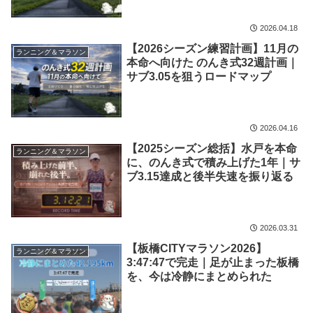
2026.04.18
【2026シーズン練習計画】11月の
ランニング＆マラソン
本命へ向けた のんき式32週計画｜
サブ3.05を狙うロードマップ
2026.04.16
【2025シーズン総括】水戸を本命
ランニング＆マラソン
に、のんき式で積み上げた1年｜サ
ブ3.15達成と後半失速を振り返る
2026.03.31
【板橋CITYマラソン2026】
ランニング＆マラソン
3:47:47で完走｜足が止まった板橋
を、今は冷静にまとめられた