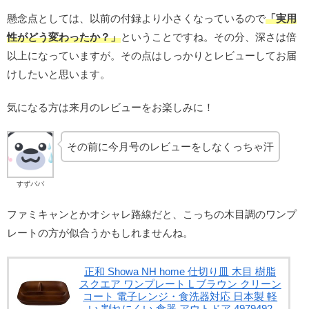
懸念点としては、以前の付録より小さくなっているので
「実用
性がどう変わったか？」
ということですね。その分、深さは倍
以上になっていますが。その点はしっかりとレビューしてお届
けしたいと思います。
気になる方は来月のレビューをお楽しみに！
その前に今月号のレビューをしなくっちゃ汗
すずパパ
ファミキャンとかオシャレ路線だと、こっちの木目調のワンプ
レートの方が似合うかもしれませんね。
正和 Showa NH home 仕切り皿 木目 樹脂
スクエア ワンプレート L ブラウン クリーン
コート 電子レンジ・食洗器対応 日本製 軽
い 割れにくい 食器 アウトドア 4979492