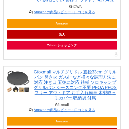
SHOWA
Amazonの商品レビュー・口コミを見る
Amazon
楽天
Yahoo!ショッピング
Gfoxmall マルチグリドル 直径33cm グリル
パン 焚き火 ガス/IHなど様々な調理方法に
対応 注ぎ口 五徳に対応 鉄板 ソロキャンプ
グリルパン シーズニング不要 PFOA PFOS
フリー アウトドア お手入れ簡単 木製取っ
手カバー 収納袋 付属
Gfoxmall
Amazonの商品レビュー・口コミを見る
Amazon