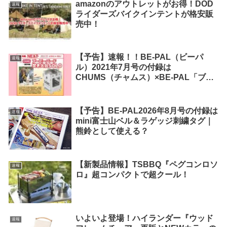
amazonのアウトレットがお得！DOD
速報
ライダーズバイクインテントが格安販
売中！
【予告】速報！！BE-PAL（ビーパ
速報
ル）2021年7月号の付録は
CHUMS（チャムス）×BE-PAL「ブー
ビーバード焚き火台SOLO」
【予告】BE-PAL2026年8月号の付録は
速報
mini富士山ベル＆ラゲッジ刺繍タグ｜
熊鈴として使える？
【新製品情報】TSBBQ『ペグコンロソ
速報
ロ』超コンパクトで超クール！
いよいよ登場！ハイランダー『ウッド
速報