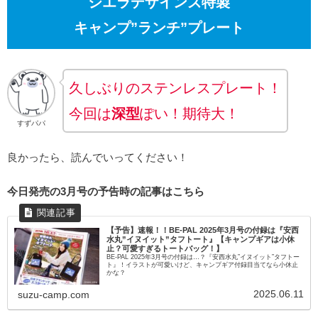
シエラデザインズ特製
キャンプ”ランチ”プレート
久しぶりのステンレスプレート！
今回は
深型
ぽい！期待大！
すずパパ
良かったら、読んでいってください！
今日発売の3月号の予告時の記事はこちら
【予告】速報！！BE-PAL 2025年3月号の付録は『安西
水丸”イヌイット”タフトート』【キャンプギアは小休
止？可愛すぎるトートバッグ！】
BE-PAL 2025年3月号の付録は…？『安西水丸”イヌイット”タフトー
ト』！イラストが可愛いけど、キャンプギア付録目当てなら小休止
かな？
2025.06.11
suzu-camp.com