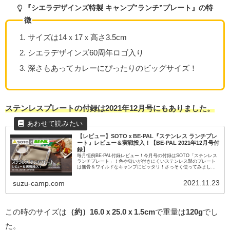
『シエラデザインズ特製 キャンプ”ランチ”プレート』の特
徴
サイズは14ｘ17ｘ高さ3.5cm
シエラデザインズ60周年ロゴ入り
深さもあってカレーにぴったりのビッグサイズ！
ステンレスプレートの付録は2021年12月号にもありました。
【レビュー】SOTOｘBE-PAL『ステンレス ランチプレ
ート』レビュー＆実戦投入！【BE-PAL 2021年12月号付
録】
毎月恒例BE-PAL付録レビュー！今月号の付録はSOTO「ステンレス
ランチプレート」！色や匂いが付きにくいステンレス製のプレート
は無骨＆ワイルドなキャンプにピッタリ！さっそく使ってみまし
た！
2021.11.23
suzu-camp.com
この時のサイズは
（約）16.0ｘ25.0ｘ1.5cm
で重量は
120g
でし
た。