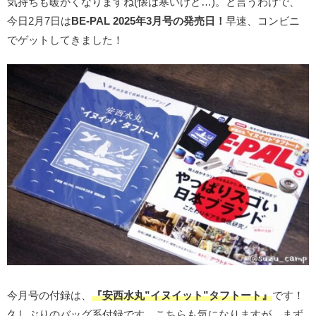
気持ちも暖かくなりますね(懐は寒いけど…)。と言うわけで、
今日2月7日は
BE-PAL 2025年3月号の発売日！
早速、コンビニ
でゲットしてきました！
今月号の付録は、
『安西水丸”イヌイット”タフトート』
です！
久しぶりのバッグ系付録です。こちらも気になりますが、まず