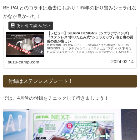
BE-PALとのコラボは過去にもあり！昨年の折り畳みシェラはな
かなか良かった！
【レビュー】SIERRA DESIGNS（シエラデザインズ）
『ステンレス”折りたたみ式”シェラカップ』表と裏の質
感の差が惜しい
毎月恒例BE-PAL付録レビュー！2024年3月号の付録は、SIERRA
DESIGNS（シエラデザインズ）とコラボした『ステンレス”折りた
たみ式”シェラカップ』！ミニじゃないシェラが付いてくるのは初め
て？しかも折りたたみ式！期待大です！
2024.02.14
suzu-camp.com
付録はステンレスプレート！
では、4月号の付録をチェックして行きましょう！