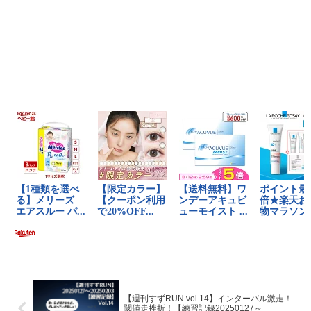
【週刊すずRUN vol.14】インターバル激走！
閾値走挫折！【練習記録20250127～