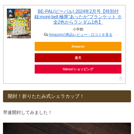
BE-PAL(ビーパル) 2024年2月号【特別付
録:mont-bell 極厚"あったか"ブランケット ※
全2色からランダム1色】
小学館
Amazonの商品レビュー・口コミを見る
Amazon
楽天
Yahoo!ショッピング
開封！折りたたみ式シェラカップ！
早速開封してみました！