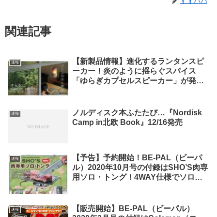
すずパパ
関連記事
【新製品情報】進化するランタンスピ
速報
ーカー！炎のように揺らぐスパイス
「ゆらぎカプセルスピーカー」が発
売！
ノルディスク本ふたたび…『Nordisk
速報
Camp in北欧 Book』12/16発売
【予告】予約開始！BE-PAL（ビーパ
速報
ル）2020年10月号の付録はSHO’S肉専
用ソロ・トング！4WAY仕様でソロ肉
三昧！！【付録】
【販売開始】BE-PAL（ビーパル）
速報