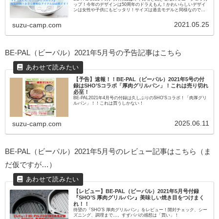
ップ！今年のデザインは50周年のドラえもん！かわいらしいデザイ
ンは女性や子供にもピッタリ！サイズは過去モデルと同様なのでス
タッキングもばっちり！要チェックです！
2021.05.25
suzu-camp.com
BE-PAL（ビーパル）2021年5月号の予告記事はこちら
【予告】速報！！BE-PAL（ビーパル）2021年5号の付
録はSHO’Sコラボ「厚肉グリルパン」！これは売り切れ
必至！
BE-PAL2021年4月号の付録は久しぶりのSHO'Sコラボ！「肉厚グリ
ルパン」！！これは買うしかない！
2025.06.11
suzu-camp.com
BE-PAL（ビーパル）2021年5月号のレビュー記事はこちら（ま
だ仮ですが…）
【レビュー】BE-PAL（ビーパル）2021年5月号付録
『SHO’S 厚肉グリルパン』美味しい焼き目をつけまく
れ！！
待望の『SHO’S 厚肉グリルパン』をレビュー！開封チェック、シー
ズニング、調理まで…。すずパパの感想は「買い」！