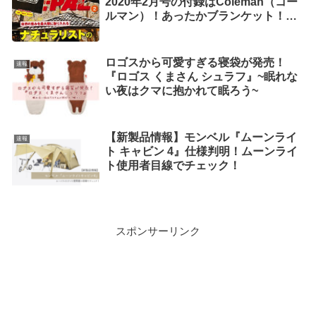
2020年2月号の付録はColeman（コー
ルマン）！あったかブランケット！実
用性高そう！
ロゴスから可愛すぎる寝袋が発売！
速報
『ロゴス くまさん シュラフ』~眠れな
い夜はクマに抱かれて眠ろう~
【新製品情報】モンベル『ムーンライ
速報
ト キャビン 4』仕様判明！ムーンライ
ト使用者目線でチェック！
スポンサーリンク