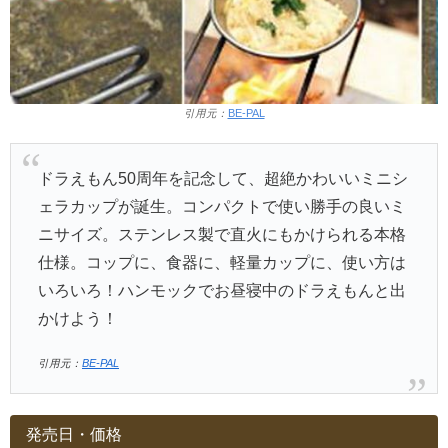
引用元：
BE-PAL
ドラえもん50周年を記念して、超絶かわいいミニシ
ェラカップが誕生。コンパクトで使い勝手の良いミ
ニサイズ。ステンレス製で直火にもかけられる本格
仕様。コップに、食器に、軽量カップに、使い方は
いろいろ！ハンモックでお昼寝中のドラえもんと出
かけよう！
引用元：
BE-PAL
発売日・価格