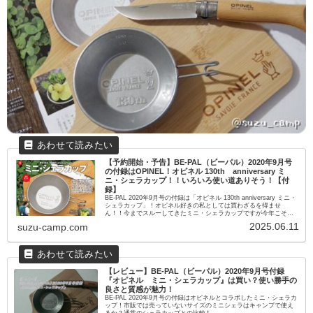
【予約開始・予告】BE-PAL（ビーパル）2020年9月号
の付録はOPINEL！オピネル 130th anniversary ミ
ニ・シェラカップ！！いろいろ使い道ありそう！【付
録】
BE-PAL 2020年9月号の付録は「オピネル 130th anniversary ミニ・
シェラカップ」！オピネル好きの私としては買わざるを得ませ
ん！！今までスルーしてきたミニ・シェラカップですが今年こそゲ
ット！？
2025.06.11
suzu-camp.com
【レビュー】BE-PAL（ビーパル）2020年9月号付録
『オピネル ミニ・シェラカップ』は買い？使い勝手の
良さと質感が魅力！
BE-PAL 2020年9月号の付録はオピネルとコラボしたミニ・シェラカ
ップ！市販では売っていないサイズのミニシェラはキャンプで使え
るか？通常のシェラカップとの比較も…