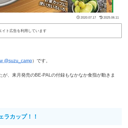
2020.07.17
2025.06.11
エイト広告を利用しています
ow @suzu_camp
）です。
が、来月発売のBE-PALの付録もなかなか食指が動きま
ニ・シェラカップ！！