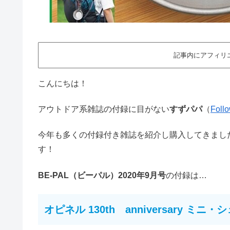
記事内にアフィリ
こんにちは！
アウトドア系雑誌の付録に目がない
すずパパ
（
Foll
今年も多くの付録付き雑誌を紹介し購入してきました
す！
BE-PAL（ビーパル）2020年9月号
の付録は…
オピネル 130th anniversary ミ