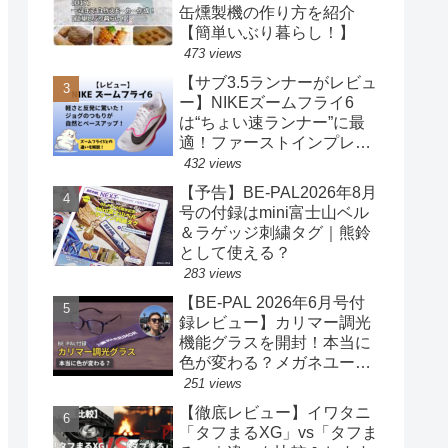
缶燻製機の作り方を紹介
【簡単いぶり暮らし！】
473 views
【サブ3.5ランナーがレビュ
ー】NIKEズームフライ6
は“ちょい速ランナー”に最
適！ファーストインプレッ
ションまとめ
432 views
【予告】BE-PAL2026年8月
号の付録はmini富士山ベル
＆ラゲッジ刺繍タグ｜熊鈴
として使える？
283 views
【BE-PAL 2026年6月号付
録レビュー】カリマー調光
機能グラスを開封！本当に
色が変わる？メガネユーザ
ー目線で正直チェック
251 views
【徹底レビュー】イワタニ
「タフまるXG」vs「タフま