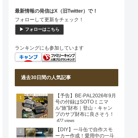
最新情報の発信はX（旧Twitter）で！
フォローして更新をチェック！
▶ フォローはこちら
ランキングにも参加しています
過去30日間の人気記事
【予告】BE-PAL2026年9月
号の付録はSOTOミニマ
ル“旅”財布｜登山・キャン
プのサブ財布に良さそう！
477 views
【DIY】一斗缶で自作スモ
ーカー作成！愛用中の一斗