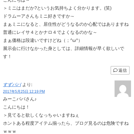
＞ミニはまだか?というお気持ちよく分かります。(笑)
ドラムーアさんもミニ好きですか～
まぁミニになると、居住性がどうなるのか心配ではありますね
普通にレイサ４とかナロ４でよくなるのかな～
まぁ価格は段違いですけどね（；^ω^）
展示会に行けなかった身としては、詳細情報が早く欲しいで
す！
返信
すずパパ
より:
2017年5月25日 12:19 PM
みーこパパさん♪
こんにちは！
＞見てると欲しくなっちゃいますねぇ
ホントある程度アイテム揃ったら、ブログ見るのは危険ですね
ｗｗｗ