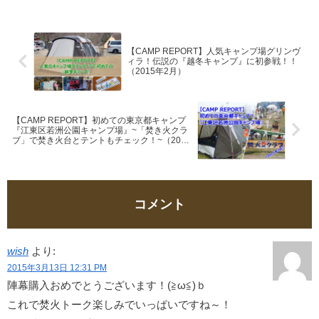
【CAMP REPORT】人気キャンプ場グリンヴ
ィラ！伝説の『越冬キャンプ』に初参戦！！
（2015年2月）
【CAMP REPORT】初めての東京都キャンプ
『江東区若洲公園キャンプ場』~「焚き火クラ
ブ」で焚き火台とテントもチェック！~（2015
年3月）
コメント
wish
より:
2015年3月13日 12:31 PM
陣幕購入おめでとうございます！(≧ω≦)ｂ
これで焚火トーク楽しみでいっぱいですね～！