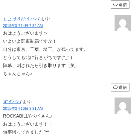
返信
しょう＆ゆうパパ
より:
2015年3月14日 7:32 AM
おはようございます〜
いよいよ関東制覇ですか！
自分は東京、千葉、埼玉、が残ってます。
どうしても北に行きがちです(^_^;)
陣幕、刺されたら引き取ります（笑）
ちゃんちゃん♪
返信
すずパパ
より:
2015年3月16日 8:31 AM
ROCKABILLYパパ さん♪
おはようございます！！
無事帰ってきました(^^ゞ