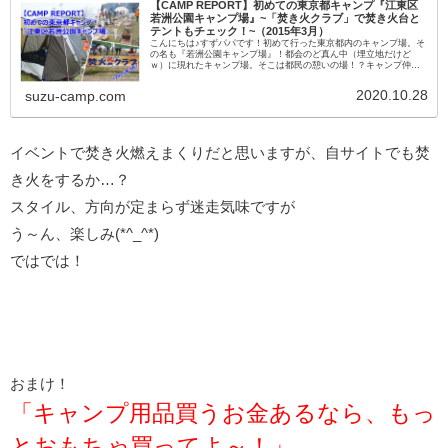
【CAMP REPORT】初めての東京都キャンプ『江東区
若洲公園キャンプ場』~「焚き火クラブ」で焚き火台と
テントもチェック！~（2015年3月）
こんにちは♪すずパパです！初めて行った東京都内のキャンプ場。そ
の名も『若洲公園キャンプ場』！都会のど真ん中（埋立地だけど
ｗ）に現れたキャンプ場。そこは都民の憩いの場！？キャンプ仲間
に誘われての初訪問。一体どんなキャンプになったやら？？ちな
み...
2020.10.28
suzu-camp.com
イベントで焚き火燃えまくりだと思いますが、自サイトでも焚
き火をするか…？
スタイル、方向が定まらず迷走気味ですが
う～ん、楽しみ(*^_^*)
ではでは！
おまけ！
「キャンプ用品買うお金あるなら、もっ
とおもちゃ買ってよ～！」