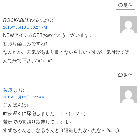
返信
ROCKABILLYパパ
より:
2015年3月13日 10:27 PM
NEWアイテムGETおめでとうございます。
初張り楽しみですね❗️
なんだか、天気があまり良くないらしいですが、気付けて楽し
んで来て下さい*\(^o^)/*
返信
猛厚
より:
2015年3月14日 1:22 AM
こんばんは♪
昨夜遅くに帰宅しました・・・(;・∀・)
若洲での初張り期待してますよ♪
すずちゃんと、なるさんと３連結したかったな～(/ω＼)