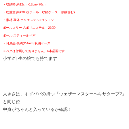
・収納時:約12cm×12cm×70cm
・総重量:約4300g(ポール 収納ケース 張綱含む)
・素材 幕体:ポリエステル×コットン
ポールスリーブ:ポリエステル 210D
ポール:スティール×4本
・付属品:張綱(Φ4mm)収納ケース
※ペグは付属しておりません。6本必要です
小学2年生の娘でも持てます
大きさは、すずパパの持つ「ウェザーマスターヘキサタープ2」
と同じ位
中身がちゃんと入っているか確認！