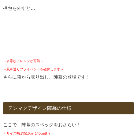
梱包を外すと…
～多彩なアレンジが可能～
～風を遮りプライバシーを確保します～
さらに箱から取り出し、陣幕の登場です！
テンマクデザイン陣幕の仕様
ここで、陣幕のスペックをおさらい！
・サイズ幅:約510㎝×140cm(H)