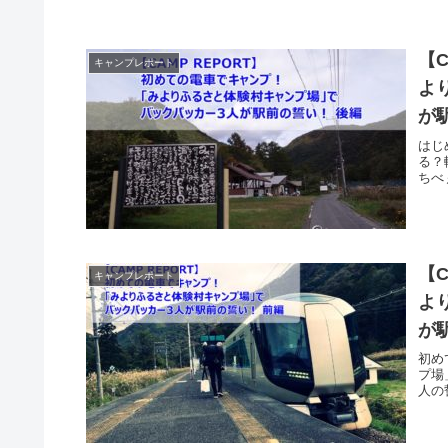
【
キャンプレポート
よ
が駅
はじ
る？
ちべ
【
キャンプレポート
よ
が駅
初め
プ場
人の