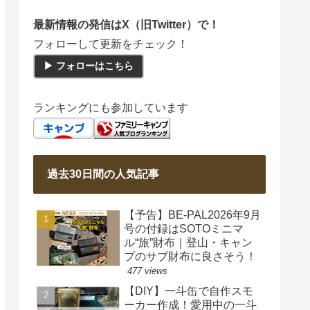
最新情報の発信はX（旧Twitter）で！
フォローして更新をチェック！
▶ フォローはこちら
ランキングにも参加しています
過去30日間の人気記事
【予告】BE-PAL2026年9月
号の付録はSOTOミニマ
ル“旅”財布｜登山・キャン
プのサブ財布に良さそう！
477 views
【DIY】一斗缶で自作スモ
ーカー作成！愛用中の一斗