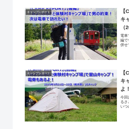
【
キャンプレポート
キ
（2
電車
編で
併せ
【
キャンプレポート
キ
よ！
今回
るさ
いつ