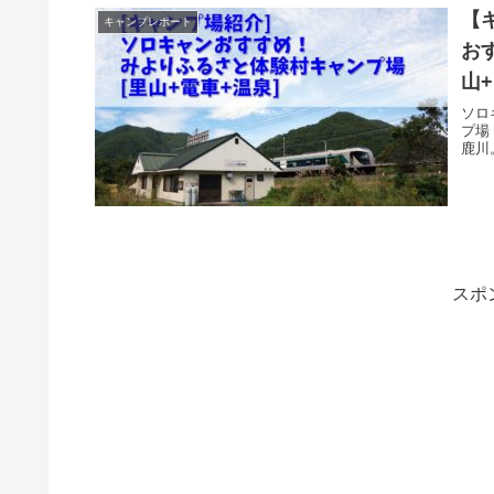
【
キャンプレポート
お
山
ソロ
プ場
鹿川
スポ