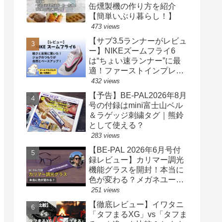
缶燻製機の作り方を紹介
【簡単いぶり暮らし！】
473 views
【サブ3.5ランナーがレビュ
ー】NIKEズームフライ6
は“ちょい速ランナー”に最
適！ファーストインプレッ
ションまとめ
432 views
【予告】BE-PAL2026年8月
号の付録はmini富士山ベル
＆ラゲッジ刺繍タグ｜熊鈴
として使える？
283 views
【BE-PAL 2026年6月号付
録レビュー】カリマー調光
機能グラスを開封！本当に
色が変わる？メガネユーザ
ー目線で正直チェック
251 views
【徹底レビュー】イワタニ
「タフまるXG」vs「タフま