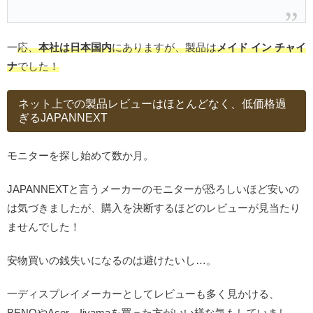
一
応、
本社は日本国内
にありますが、製品は
メイド イン チャイ
ナ
でした！
ネット上での製品レビューはほとんどなく、低価格過
ぎるJAPANNEXT
モニターを探し始めて数か月。
JAPANNEXTと言うメーカーのモニターが恐ろしいほど安いの
は気づきましたが、購入を決断するほどのレビューが見当たり
ませんでした！
安物買いの銭失いになるのは避けたいし…。
一ディスプレイメーカーとしてレビューも多く見かける、
BENQやAcer、Iiyamaを買った方がいい様な気もしていまし