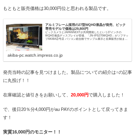
もともと販売価格は30,000円位と思われる製品です。
アルミフレーム採用の27型WQHD液晶が発売、ビック
専売モデルで価格は29,800円
ビックカメラとJAPANNEXTが共同開発したという27インチの
WQHD液晶ディスプレイが登場、「JN-IPS270WQHD」がソフマッ
プAKIBA②号店 パソコン総合館でサンプル展示と在庫販売が始まっ
た。店頭価格は税抜き29,800円（税...
akiba-pc.watch.impress.co.jp
発売当時の記事を見つけました。製品についての紹介は↑の記事
に丸投げ！！
在庫確認と値引きをお願いして、
20,000円
で購入しました！
で、後日20％分4,000円がau PAYのポイントとして戻ってきま
す！
実質16,000円のモニター！！