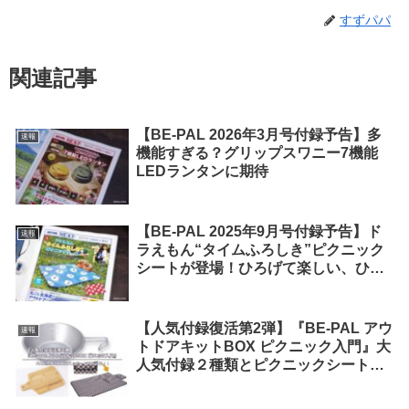
すずパパ
関連記事
【BE-PAL 2026年3月号付録予告】多
速報
機能すぎる？グリップスワニー7機能
LEDランタンに期待
【BE-PAL 2025年9月号付録予告】ド
速報
ラえもん“タイムふろしき”ピクニック
シートが登場！ひろげて楽しい、ひと
味違うアウトドア！
【人気付録復活第2弾】『BE-PAL アウ
速報
トドアキットBOX ピクニック入門』大
人気付録２種類とピクニックシートが
付いてくる！！【10月9日発売】