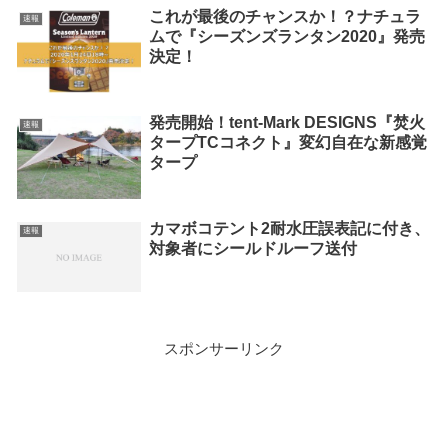
これが最後のチャンスか！？ナチュラ
速報
ムで『シーズンズランタン2020』発売
決定！
発売開始！tent-Mark DESIGNS『焚火
速報
タープTCコネクト』変幻自在な新感覚
タープ
カマボコテント2耐水圧誤表記に付き、
速報
対象者にシールドルーフ送付
スポンサーリンク