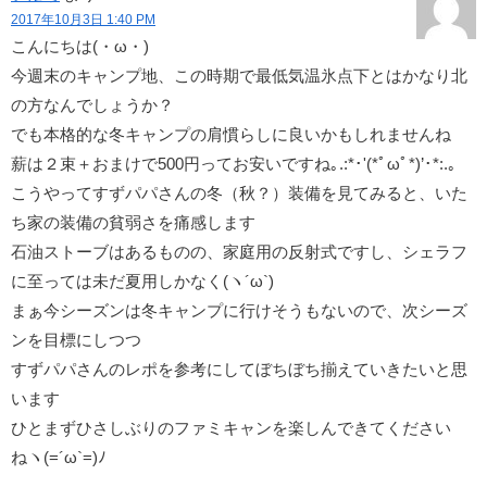
2017年10月3日 1:40 PM
こんにちは(・ω・)
今週末のキャンプ地、この時期で最低気温氷点下とはかなり北
の方なんでしょうか？
でも本格的な冬キャンプの肩慣らしに良いかもしれませんね
薪は２束＋おまけで500円ってお安いですね｡.:*･'(*ﾟωﾟ*)’･*:.｡
こうやってすずパパさんの冬（秋？）装備を見てみると、いた
ち家の装備の貧弱さを痛感します
石油ストーブはあるものの、家庭用の反射式ですし、シェラフ
に至っては未だ夏用しかなく(ヽ´ω`)
まぁ今シーズンは冬キャンプに行けそうもないので、次シーズ
ンを目標にしつつ
すずパパさんのレポを参考にしてぼちぼち揃えていきたいと思
います
ひとまずひさしぶりのファミキャンを楽しんできてください
ねヽ(=´ω`=)ﾉ