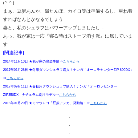
(^_^;)
まぁ、豆炭あんか、湯たんぽ、カイロ等は準備するし、重ね着
すればなんとかなるでしょう
妻と、私のシュラフはパワーアップしましたし…
あっ、我が家は一応『寝る時はストーブ消す派』に属していま
す
[関連記事]
2014年11月13日 ★我が家の寝袋事情⇒
こちらから
2017年01月26日 ★冬用ダウンシュラフ購入！ナンガ「オーロラセンターZIP 600DX」
⇒
こちらから
2017年09月11日 ★春秋用ダウンシュラフ購入！ナンガ「オーロラセンター
ZIP350DX」ナチュラム別注モデル⇒
こちらから
2016年01月20日 ★ミツウロコ「豆炭アンカ」発動編！⇒
こちらから
・
・
・