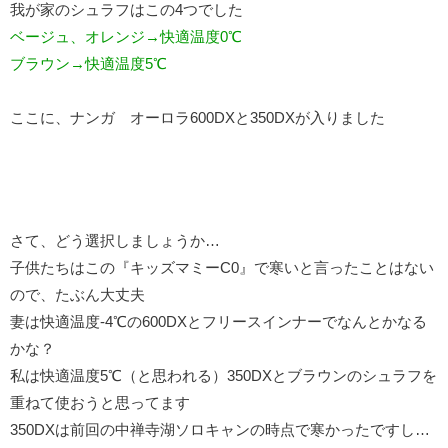
我が家のシュラフはこの4つでした
ベージュ、オレンジ→快適温度0℃
ブラウン→快適温度5℃
ここに、ナンガ オーロラ600DXと350DXが入りました
さて、どう選択しましょうか…
子供たちはこの『キッズマミーC0』で寒いと言ったことはない
ので、たぶん大丈夫
妻は快適温度-4℃の600DXとフリースインナーでなんとかなる
かな？
私は快適温度5℃（と思われる）350DXとブラウンのシュラフを
重ねて使おうと思ってます
350DXは前回の中禅寺湖ソロキャンの時点で寒かったですし…