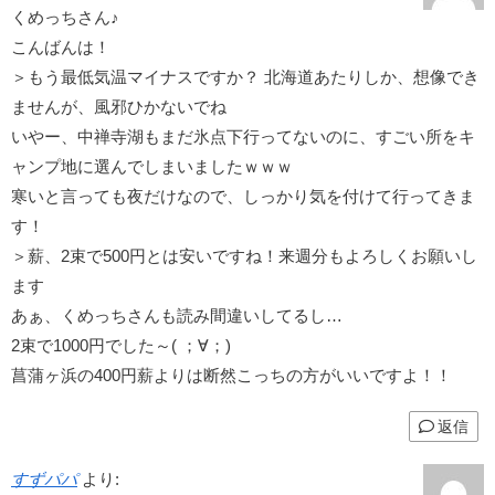
くめっちさん♪
こんばんは！
＞もう最低気温マイナスですか？ 北海道あたりしか、想像でき
ませんが、風邪ひかないでね
いやー、中禅寺湖もまだ氷点下行ってないのに、すごい所をキ
ャンプ地に選んでしまいましたｗｗｗ
寒いと言っても夜だけなので、しっかり気を付けて行ってきま
す！
＞薪、2束で500円とは安いですね！来週分もよろしくお願いし
ます
あぁ、くめっちさんも読み間違いしてるし…
2束で1000円でした～( ；∀；)
菖蒲ヶ浜の400円薪よりは断然こっちの方がいいですよ！！
返信
すずパパ
より: