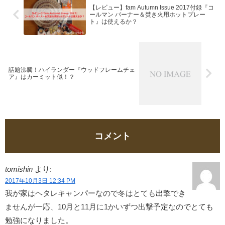
【レビュー】fam Autumn Issue 2017付録『コ
ールマン バーナー＆焚き火用ホットプレー
ト』は使えるか？
話題沸騰！ハイランダー『ウッドフレームチェ
ア』はカーミット似！？
コメント
tomishin
より:
2017年10月3日 12:34 PM
我が家はヘタレキャンパーなので冬はとても出撃でき
ませんが一応、10月と11月に1かいずつ出撃予定なのでとても
勉強になりました。