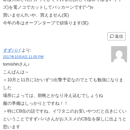
ズ)を電ノコでカットしてパッカーンです(^-^)v
買いません‼いや、買えません(笑)
今年の冬はオープンタープで頑張ります(笑)
返信
すずパパ
より:
2017年10月4日 11:05 PM
tomishinさん♪
こんばんは～
＞10月と11月に1かいずつ出撃予定なのでとても勉強になりま
した
場所によっては、朝晩とかなり冷え込むでしょうね
服の準備はしっかりとですね！！
＞特にCB缶の話ですね、イワタニのお安いやつだと点きにくい
ということですずパパさんがおススメのCB缶を探しに出ようと
思います