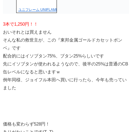
ユニフレーム UNIFLAME プレミアムガス（3本） 650042 [CB缶 カセ
3本で1,250円！！
おいそれとは買えません
そんな私の救世主が、この『東邦金属ゴールドカセットボン
ベ』です
配合的にはイソブタン75%、ブタン25%らしいです
先にイソブタンが使われるようなので、後半の25%は普通のCB
缶レベルになると思いますｗ
例年同様、ジョイフル本田へ買いに行ったら、今年も売ってい
ました
価格も変わらず528円！
ありがたいことです(T_T)