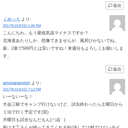
返信
くめっち
より:
2017年10月3日 1:46 PM
こんにちわ。もう最低気温マイナスですか？
北海道あたりしか、想像できませんが、風邪ひかないでね。
薪、2束で500円とは安いですね！来週分もよろしくお願いしま
す。
返信
amonaranreon
より:
2017年10月4日 7:12 PM
いーないーな！
大会三昧でキャンプ行けないけど、試合終わったら土曜日から
１泊で行く予定です(笑)
月曜日も試合なんだもん(;つД｀)
薪は大工さんが持ってきてくれる柱(決しては材ではないサイ