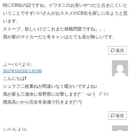
特にCB缶の話ですね、イワタニのお安いやつだと点きにくいと
いうことですずパパさんがおススメのCB缶を探しに出ようと思
います。
ストーブ、欲しいけどこれまた積載問題ですね。。。
我が家のマイカーだと冬キャンはとても道が険しいです。
返信
ふーパパ
より:
2017年10月3日 1:35 PM
こんにちは❗
シュラフ二枚重ねが間違いなく暖かいですよね♪
我が家も三連休に長野県に出撃します(*｀･ω･)ゞﾃﾞｼｯ
標高高いから完全冬装備で行きます(^-^)
返信
いたち
より: