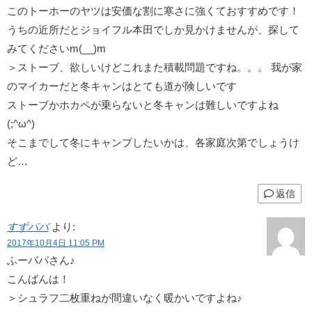
このトーホーのヤツは安価な割に寒さに強くておすすめです！
うちの近所だとジョイフル本田でしか見かけませんが、探して
みてくださいm(__)m
＞ストーブ、欲しいけどこれまた積載問題ですね。。。 我が家
のマイカーだと冬キャンはとても道が険しいです
ストーブかホカペが乗らないと冬キャンは難しいですよね
(;^ω^)
そこまでして冬にキャンプしたいかは、各家庭次第でしょうけ
ど…
返信
すずパパ
より:
2017年10月4日 11:05 PM
ふーパパさん♪
こんばんは！
＞シュラフ二枚重ねが間違いなく暖かいですよね♪