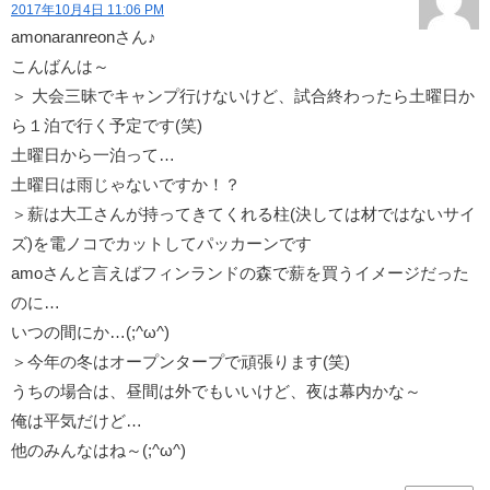
2017年10月4日 11:06 PM
amonaranreonさん♪
こんばんは～
＞ 大会三昧でキャンプ行けないけど、試合終わったら土曜日か
ら１泊で行く予定です(笑)
土曜日から一泊って…
土曜日は雨じゃないですか！？
＞薪は大工さんが持ってきてくれる柱(決しては材ではないサイ
ズ)を電ノコでカットしてパッカーンです
amoさんと言えばフィンランドの森で薪を買うイメージだった
のに…
いつの間にか…(;^ω^)
＞今年の冬はオープンタープで頑張ります(笑)
うちの場合は、昼間は外でもいいけど、夜は幕内かな～
俺は平気だけど…
他のみんなはね～(;^ω^)