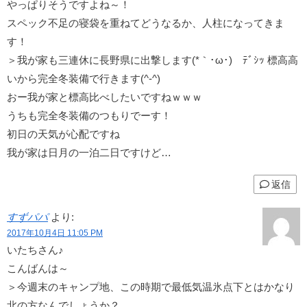
やっぱりそうですよね～！
スペック不足の寝袋を重ねてどうなるか、人柱になってきま
す！
＞我が家も三連休に長野県に出撃します(*｀･ω･)ゞﾃﾞｼｯ 標高高
いから完全冬装備で行きます(^-^)
おー我が家と標高比べしたいですねｗｗｗ
うちも完全冬装備のつもりでーす！
初日の天気が心配ですね
我が家は日月の一泊二日ですけど…
返信
すずパパ
より:
2017年10月4日 11:05 PM
いたちさん♪
こんばんは～
＞今週末のキャンプ地、この時期で最低気温氷点下とはかなり
北の方なんでしょうか？