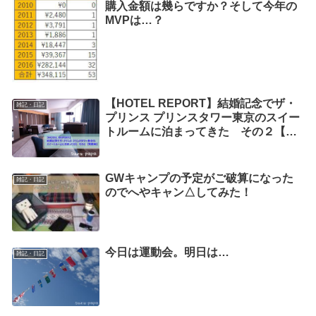
購入金額は幾らですか？そして今年の
MVPは…？
【HOTEL REPORT】結婚記念でザ・
雑記・日記
プリンス プリンスタワー東京のスイー
トルームに泊まってきた その２【施
設紹介発動編】
GWキャンプの予定がご破算になった
雑記・日記
のでへやキャン△してみた！
今日は運動会。明日は…
雑記・日記