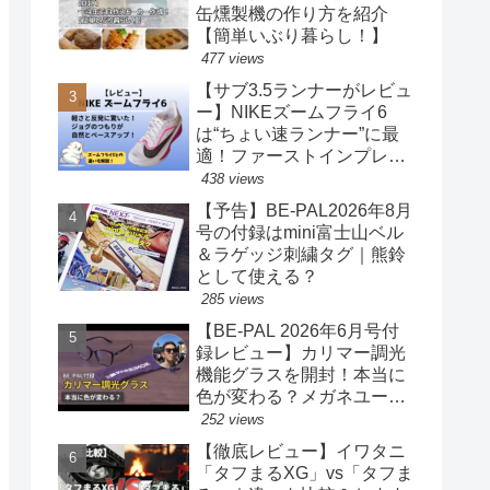
缶燻製機の作り方を紹介
【簡単いぶり暮らし！】
477 views
【サブ3.5ランナーがレビュ
ー】NIKEズームフライ6
は“ちょい速ランナー”に最
適！ファーストインプレッ
ションまとめ
438 views
【予告】BE-PAL2026年8月
号の付録はmini富士山ベル
＆ラゲッジ刺繍タグ｜熊鈴
として使える？
285 views
【BE-PAL 2026年6月号付
録レビュー】カリマー調光
機能グラスを開封！本当に
色が変わる？メガネユーザ
ー目線で正直チェック
252 views
【徹底レビュー】イワタニ
「タフまるXG」vs「タフま