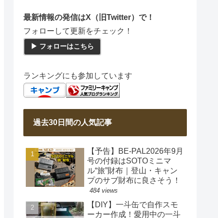
最新情報の発信はX（旧Twitter）で！
フォローして更新をチェック！
▶ フォローはこちら
ランキングにも参加しています
過去30日間の人気記事
【予告】BE-PAL2026年9月
号の付録はSOTOミニマ
ル“旅”財布｜登山・キャン
プのサブ財布に良さそう！
484 views
【DIY】一斗缶で自作スモ
ーカー作成！愛用中の一斗