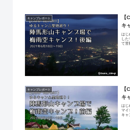
【
キャンプレポート
キ
はじ
した
て苦
【
キャンプレポート
キ
はじ
マイ
キャ