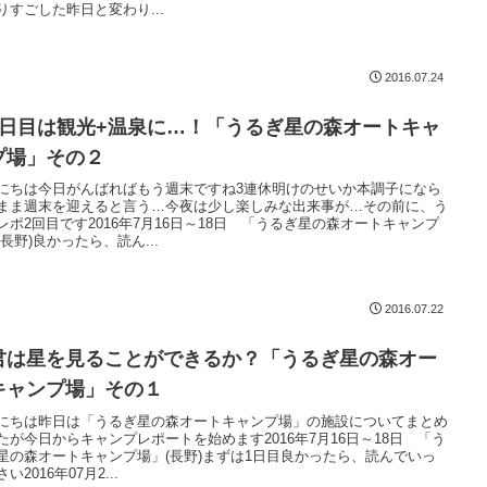
りすごした昨日と変わり...
2016.07.24
2日目は観光+温泉に…！「うるぎ星の森オートキャ
プ場」その２
にちは今日がんばればもう週末ですね3連休明けのせいか本調子になら
まま週末を迎えると言う…今夜は少し楽しみな出来事が…その前に、う
レポ2回目です2016年7月16日～18日 「うるぎ星の森オートキャンプ
(長野)良かったら、読ん...
2016.07.22
君は星を見ることができるか？「うるぎ星の森オー
キャンプ場」その１
にちは昨日は「うるぎ星の森オートキャンプ場」の施設についてまとめ
たが今日からキャンプレポートを始めます2016年7月16日～18日 「う
星の森オートキャンプ場」(長野)まずは1日目良かったら、読んでいっ
い2016年07月2...