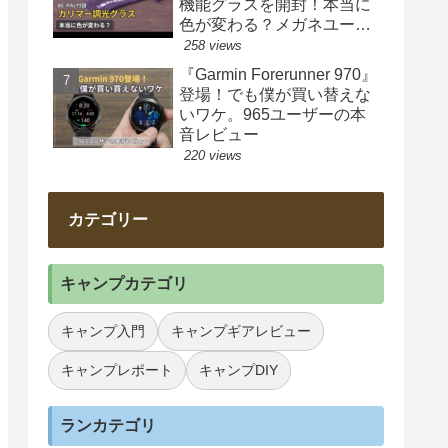
機能グラスを開封！本当に
色が変わる？メガネユーザ
ー目線で正直チェック
258 views
『Garmin Forerunner 970』
登場！でも僕が買い替えな
いワケ。965ユーザーの本
音レビュー
220 views
カテゴリー
キャンプカテゴリ
キャンプ入門
キャンプギアレビュー
キャンプレポート
キャンプDIY
ランカテゴリ