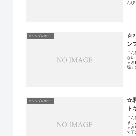
んび
☆
キャンプレポート
ン
こん
ない
るぎ
場」
☆
キャンプレポート
ト
こん
まし
るぎ
て下さ