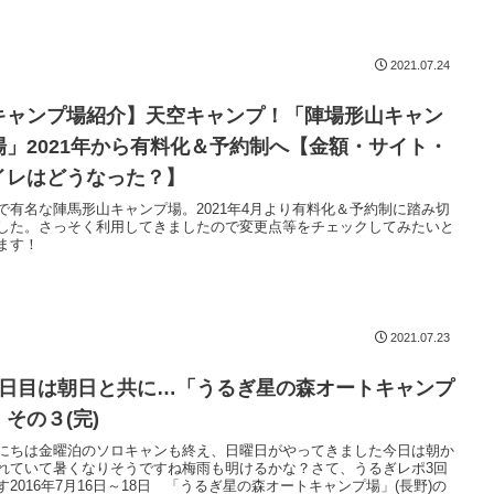
2021.07.24
キャンプ場紹介】天空キャンプ！「陣場形山キャン
場」2021年から有料化＆予約制へ【金額・サイト・
イレはどうなった？】
で有名な陣馬形山キャンプ場。2021年4月より有料化＆予約制に踏み切
した。さっそく利用してきましたので変更点等をチェックしてみたいと
ます！
2021.07.23
3日目は朝日と共に…「うるぎ星の森オートキャンプ
」その３(完)
にちは金曜泊のソロキャンも終え、日曜日がやってきました今日は朝か
れていて暑くなりそうですね梅雨も明けるかな？さて、うるぎレポ3回
す2016年7月16日～18日 「うるぎ星の森オートキャンプ場」(長野)の