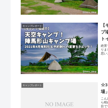
【
キャンプレポート
プ
ト
絶景
りま
思い
☆
キャンプレポート
場
こん
ら晴
目で