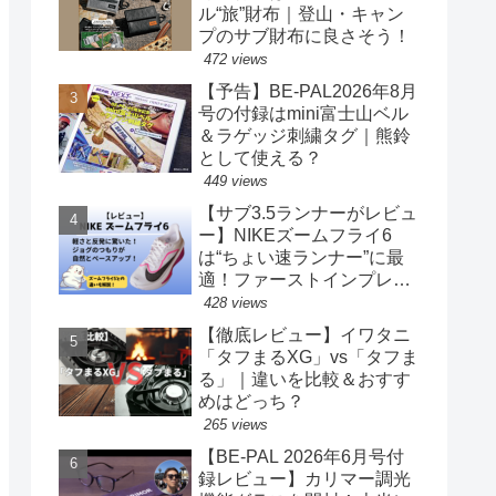
ル“旅”財布｜登山・キャン
プのサブ財布に良さそう！
472 views
【予告】BE-PAL2026年8月
号の付録はmini富士山ベル
＆ラゲッジ刺繍タグ｜熊鈴
として使える？
449 views
【サブ3.5ランナーがレビュ
ー】NIKEズームフライ6
は“ちょい速ランナー”に最
適！ファーストインプレッ
ションまとめ
428 views
【徹底レビュー】イワタニ
「タフまるXG」vs「タフま
る」｜違いを比較＆おすす
めはどっち？
265 views
【BE-PAL 2026年6月号付
録レビュー】カリマー調光