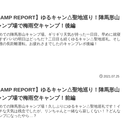
CAMP REPORT】ゆるキャン△聖地巡り！陣馬形山
ャンプ場で梅雨空キャンプ！後編
めての陣馬形山キャンプ場。ギリギリ天気が持った一日目。早めに就寝
すずパパの明日はどっちだ？二日目も続くゆるキャン△聖地巡礼。そし
難の長距離運転。お疲れさまでしたのキャンプレポ後編！
2021.07.25
CAMP REPORT】ゆるキャン△聖地巡り！陣馬形山
ャンプ場で梅雨空キャンプ！前編
めての陣馬形山キャンプ場！久しぶりにゆるキャン△聖地巡礼です！イ
チな天気は残念でしたが、リンちゃんと一緒なら寂しくない！？どんな
ンプになったやら…？