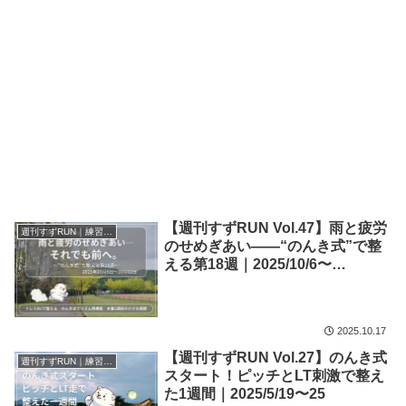
【週刊すずRUN Vol.47】雨と疲労
週刊すずRUN｜練習記録
のせめぎあい――“のんき式”で整
える第18週｜2025/10/6〜
10/12【練習記録】
2025.10.17
【週刊すずRUN Vol.27】のんき式
週刊すずRUN｜練習記録
スタート！ピッチとLT刺激で整え
た1週間｜2025/5/19〜25