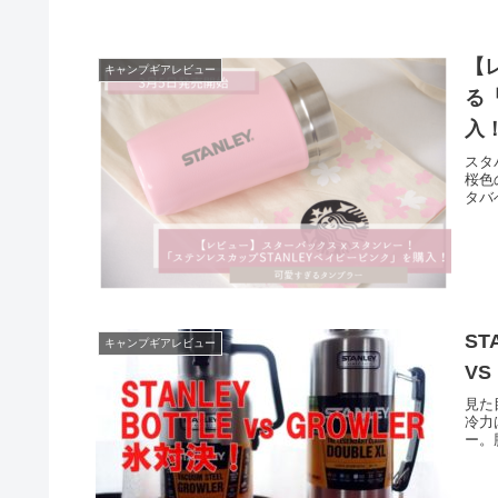
【
キャンプギアレビュー
る
入
スタ
桜色
タバ
S
キャンプギアレビュー
V
見た
冷力
ー。