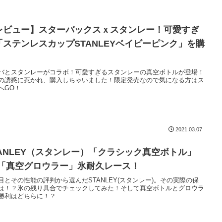
レビュー】スターバックスｘスタンレー！可愛すぎ
「ステンレスカップSTANLEYベイビーピンク」を購
！
バとスタンレーがコラボ！可愛すぎるスタンレーの真空ボトルが登場！
の誘惑に惹かれ、購入しちゃいました！限定発売なので気になる方はス
へGO！
2021.03.07
TANLEY（スタンレー）「クラシック真空ボトル」
S「真空グロウラー」氷耐久レース！
目とその性能の評判から選んだSTANLEY(スタンレー)。その実際の保
は！？氷の残り具合でチェックしてみた！そして真空ボトルとグロウラ
勝利はどちらに！？