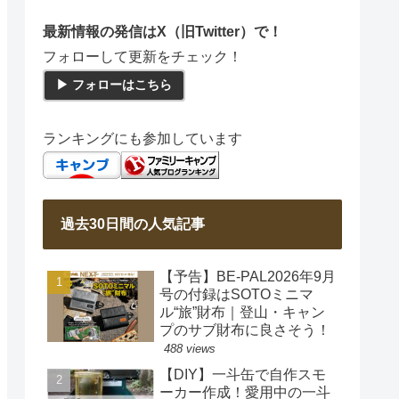
最新情報の発信はX（旧Twitter）で！
フォローして更新をチェック！
▶ フォローはこちら
ランキングにも参加しています
過去30日間の人気記事
【予告】BE-PAL2026年9月
号の付録はSOTOミニマ
ル“旅”財布｜登山・キャン
プのサブ財布に良さそう！
488 views
【DIY】一斗缶で自作スモ
ーカー作成！愛用中の一斗