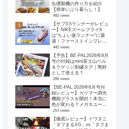
缶燻製機の作り方を紹介
【簡単いぶり暮らし！】
482 views
【サブ3.5ランナーがレビュ
ー】NIKEズームフライ6
は“ちょい速ランナー”に最
適！ファーストインプレッ
ションまとめ
442 views
【予告】BE-PAL2026年8月
号の付録はmini富士山ベル
＆ラゲッジ刺繍タグ｜熊鈴
として使える？
286 views
【BE-PAL 2026年6月号付
録レビュー】カリマー調光
機能グラスを開封！本当に
色が変わる？メガネユーザ
ー目線で正直チェック
253 views
【徹底レビュー】イワタニ
「タフまるXG」vs「タフま