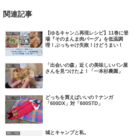
関連記事
【ゆるキャン△再現レシピ】11巻に登
雑記・日記
場『そのまんま肉バーグ』を低温調
理！ぶっちゃけ失敗！けどうまい！
「出会いの森」近くの美味しいパン屋
雑記・日記
さんを見つけたよ！「一本杉農園」
どっちを買えばいいの？ナンガ
雑記・日記
「600DX」対「600STD」
城とキャンプと私。
雑記・日記