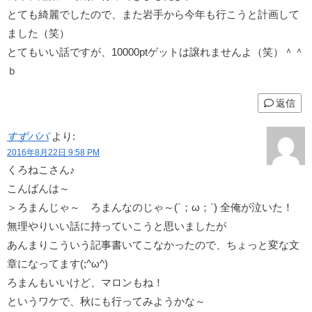
とても綺麗でしたので、また岩手から今年も行こうと計画して
ました（笑）
とてもいい話ですが、10000ptゲットは譲れませんよ（笑）＾＾
ｂ
返信
すずパパ
より:
2016年8月22日 9:58 PM
くろねこさん♪
こんばんは～
＞ろまんじゃ～ ろまんなのじゃ～(´；ω；`) 全俺が泣いた！
無理やりいい話に持っていこうと思いましたが
あんまりこういう記事書いてこなかったので、ちょっと変な文
章になってます(;^ω^)
ろまんもいいけど、マロンもね！
というワケで、秋にも行ってみようかな～