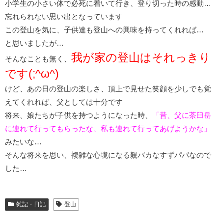
小学生の小さい体で必死に着いて行き、登り切った時の感動…
忘れられない思い出となっています
この登山を気に、子供達も登山への興味を持ってくれれば…
と思いましたが…
我が家の登山はそれっきり
そんなことも無く、
です(;^ω^)
けど、あの日の登山の楽しさ、頂上で見せた笑顔を少しでも覚
えてくれれば、父としては十分です
将来、娘たちが子供を持つようになった時、
「昔、父に茶臼岳
に連れて行ってもらったな、私も連れて行ってあげようかな」
みたいな…
そんな将来を思い、複雑な心境になる親バカなすずパパなので
した…
雑記・日記
登山