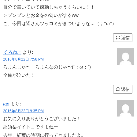
自分で書いていて感動しちゃうくらいに！！
＞プンプンとお金をの匂いがするww
こ、今回は皆さんツッコミがきついような…（；^ω^）
返信
くろねこ
より:
2016年8月22日 7:58 PM
ろまんじゃ〜 ろまんなのじゃ〜(´；ω；`)
全俺が泣いた！
返信
tap
より:
2016年8月22日 9:35 PM
お気に入りありがとうございました！
那須岳イイトコですよねー
去年、紅葉の時期に行ってきましたよ。