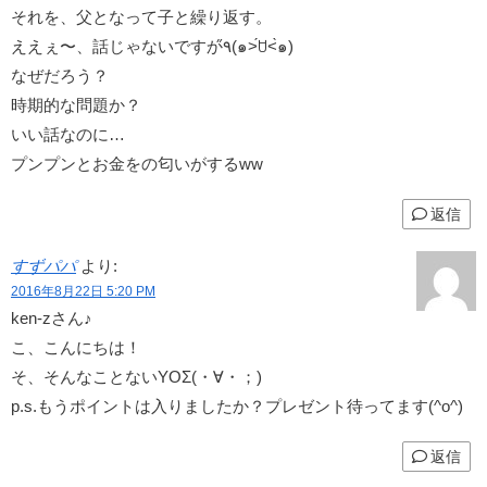
それを、父となって子と繰り返す。
ええぇ〜、話じゃないですか٩̋(๑˃́ꇴ˂̀๑)
なぜだろう？
時期的な問題か？
いい話なのに…
プンプンとお金をの匂いがするww
返信
すずパパ
より:
2016年8月22日 5:20 PM
ken-zさん♪
こ、こんにちは！
そ、そんなことないYOΣ(・∀・；)
p.s.もうポイントは入りましたか？プレゼント待ってます(^o^)
返信