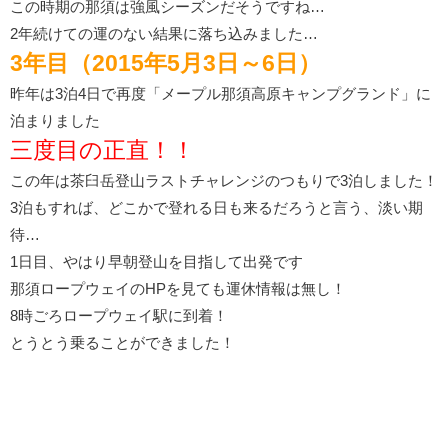
この時期の那須は強風シーズンだそうですね…
2年続けての運のない結果に落ち込みました…
3年目（2015年5月3日～6日）
昨年は3泊4日で再度「メープル那須高原キャンプグランド」に
泊まりました
三度目の正直！！
この年は茶臼岳登山ラストチャレンジのつもりで3泊しました！
3泊もすれば、どこかで登れる日も来るだろうと言う、淡い期
待…
1日目、やはり早朝登山を目指して出発です
那須ロープウェイのHPを見ても運休情報は無し！
8時ごろロープウェイ駅に到着！
とうとう乗ることができました！