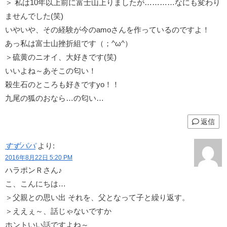
＞ 私は10年以上前に富士山上りましたが…………なにも変わり
ませんでした(笑)
いやいや、その経験が今のamoさんを作っているのですよ！
あっ私は富士山挫折組です（；^ω^）
＞硫黄のニオイ、大好きです(笑)
いいよね～あそこの匂い！
殺生石のところも好きですyo！！
九尾の狐のおなら…の匂い…
返信
すずパパ
より:
2016年8月22日 5:20 PM
ハラポンＲさん♪
こ、こんにちは…
＞父親との思い出 それを、父となって子と繰り返す。
＞ええぇ～、話じゃないですか
ホントいい話ですよね～