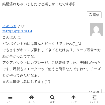
結構濡れちゃいましたけど楽しかったです✌️✌️
返信
くめっち
より:
2017年3月2日 3:08 AM
こんばんは。
ピンポイント雨にはほんとビックリでしたね(^_^;)
でもさすがキャンプ慣れしてきてるだけあり、タープ設営の対
処が早かったですな。
アクアパッツァにカプレーゼ、ご馳走様でした。美味しかった
です。燻製もスモークウッド使うと簡単なんですね〜。チーズ
とかやってみたいなぁ。
日の出編楽しみにしてます(^^)
返信
メニュー
ホーム
検索
トップ
サイドバー
すずパパ
より: