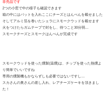
非売品です
2つの小窓で中の様子も確認できます
箱の中にはバットを入れここにチーズとはんぺんを載せました
そしてアルミ箔を巻いたシェラにスモークウッドを載せます
火をつけたらガムテープで封をし、待つこと30分弱…
スモークチーズとスモークはんぺんが完成です
スモークウッドを使った燻製(温燻)は、チップを使った熱燻よ
り簡単でいいですね
専用の燻製機もかならずしも必要ではないですし…
スカさんの奥さんの差し入れ、レアチーズケーキを頂きまし
た！