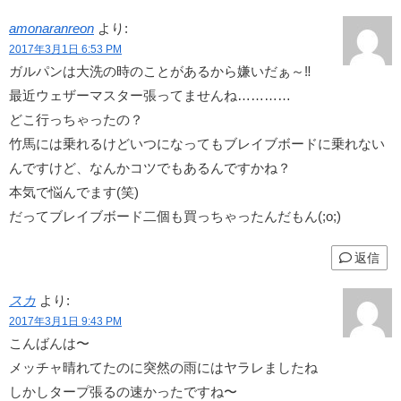
amonaranreon
より:
2017年3月1日 6:53 PM
ガルパンは大洗の時のことがあるから嫌いだぁ～‼
最近ウェザーマスター張ってませんね…………
どこ行っちゃったの？
竹馬には乗れるけどいつになってもブレイブボードに乗れない
んですけど、なんかコツでもあるんですかね？
本気で悩んでます(笑)
だってブレイブボード二個も買っちゃったんだもん(;o;)
返信
スカ
より:
2017年3月1日 9:43 PM
こんばんは〜
メッチャ晴れてたのに突然の雨にはヤラレましたね
しかしタープ張るの速かったですね〜