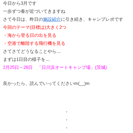
今日から3月です
一歩ずつ春が近づいてきますね
さて今日は、昨日の
施設紹介
に引き続き、キャンプレポです
今回のテーマ(目標は)大きく2つ
・海から登る日の出を見る
・空港で離陸する飛行機を見る
さてさてどうなることやら…
まずは1日目の様子を…
2月25日～26日 「日川浜オートキャンプ場」(茨城)
良かったら、読んでいってくださいm(__)m
・
・
・