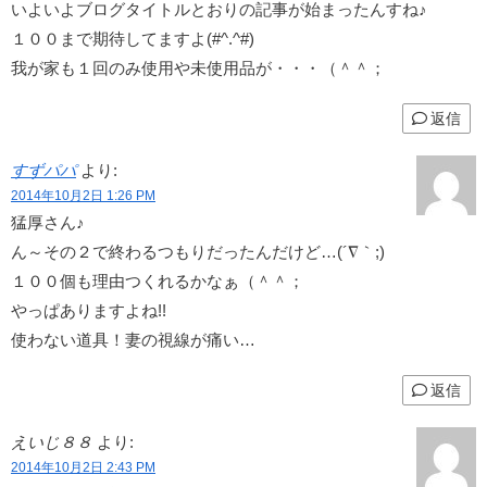
いよいよブログタイトルとおりの記事が始まったんすね♪
１００まで期待してますよ(#^.^#)
我が家も１回のみ使用や未使用品が・・・（＾＾；
返信
すずパパ
より:
2014年10月2日 1:26 PM
猛厚さん♪
ん～その２で終わるつもりだったんだけど…(´∇｀;)
１００個も理由つくれるかなぁ（＾＾；
やっぱありますよね!!
使わない道具！妻の視線が痛い…
返信
えいじ８８
より:
2014年10月2日 2:43 PM