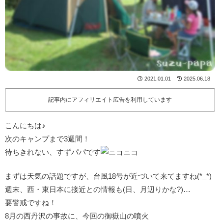
2021.01.01
2025.06.18
記事内にアフィリエイト広告を利用しています
こんにちは♪
次のキャンプまで3週間！
待ちきれない、すずパパです
まずは天気の話題ですが、台風18号が近づいて来てますね(*_*)
週末、西・東日本に接近との情報も(日、月辺りかな?)…
要警戒ですね！
8月の西丹沢の事故に、今回の御嶽山の噴火