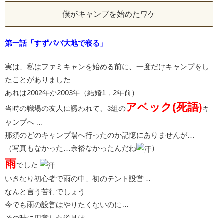
僕がキャンプを始めたワケ
第一話「すずパパ大地で寝る」
実は、私はファミキャンを始める前に、一度だけキャンプをし
たことがありました
あれは2002年か2003年（結婚1，2年前）
アベック(死語)
当時の職場の友人に誘われて、3組の
キ
ャンプへ …
那須のどのキャンプ場へ行ったのか記憶にありませんが…
（写真もなかった…余裕なかったんだね
）
雨
でした
いきなり初心者で雨の中、初のテント設営…
なんと言う苦行でしょう
今でも雨の設営はやりたくないのに…
その時に用意した道具は…