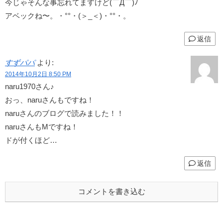
今じゃそんな事忘れてますけど(￣Д￣)ﾉ
アベックね〜。・°°・(＞_＜)・°°・。
返信
すずパパ
より:
2014年10月2日 8:50 PM
naru1970さん♪
おっ、naruさんもですね！
naruさんのブログで読みました！！
naruさんもMですね！
ドが付くほど…
返信
コメントを書き込む