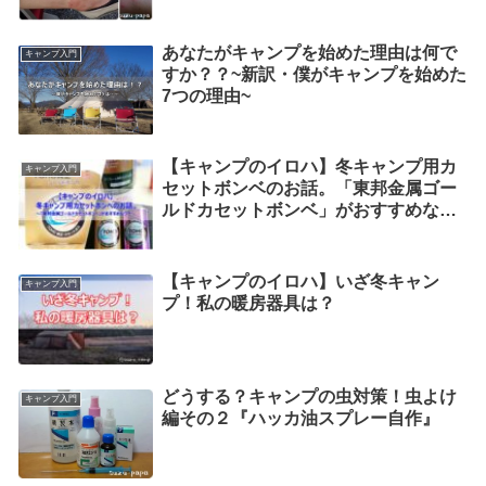
あなたがキャンプを始めた理由は何で
キャンプ入門
すか？？~新訳・僕がキャンプを始めた
7つの理由~
【キャンプのイロハ】冬キャンプ用カ
キャンプ入門
セットボンベのお話。「東邦金属ゴー
ルドカセットボンベ」がおすすめなワ
ケ【ブタン？イソブタン？プロパ
ン？】
【キャンプのイロハ】いざ冬キャン
キャンプ入門
プ！私の暖房器具は？
どうする？キャンプの虫対策！虫よけ
キャンプ入門
編その２『ハッカ油スプレー自作』