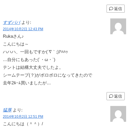
返信
すずパパ
より:
2014年10月2日 12:43 PM
Rukaさん♪
こんにちは～
ハハハ、一回もですか(´∇｀;)ｱﾊﾊｯ
…自分にもあった(´・ω・`)
テントは結構大丈夫でしたよ。
シームテープ(？)がボロボロになってきたので
去年2ﾙｰﾑ買いましたが…
返信
猛厚
より:
2014年10月2日 12:51 PM
こんにちは（＾＾）/