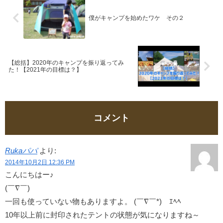
僕がキャンプを始めたワケ その２
【総括】2020年のキャンプを振り返ってみ
た！【2021年の目標は？】
コメント
Rukaパパ
より:
2014年10月2日 12:36 PM
こんにちはー♪
(￣∇￣)
一回も使っていない物もありますよ。 (￣∇￣*)ゞｴﾍﾍ
10年以上前に封印されたテントの状態が気になりますね～