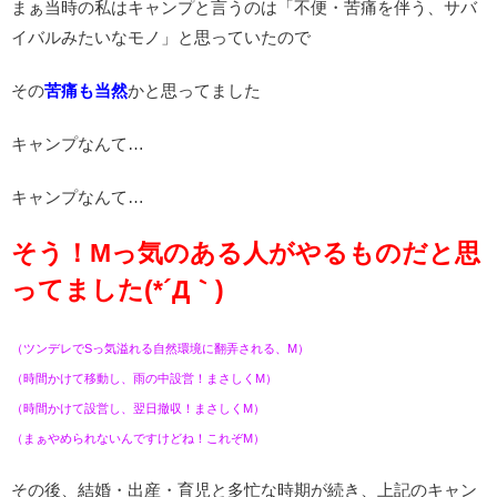
まぁ当時の私はキャンプと言うのは「不便・苦痛を伴う、サバ
イバルみたいなモノ」と思っていたので
その
苦痛も当然
かと思ってました
キャンプなんて…
キャンプなんて…
そう！Mっ気のある人がやるものだと思
ってました(*´Д｀)
（ツンデレでSっ気溢れる自然環境に翻弄される、M）
（時間かけて移動し、雨の中設営！まさしくM）
（時間かけて設営し、翌日撤収！まさしくM）
（まぁやめられないんですけどね！これぞM）
その後、結婚・出産・育児と多忙な時期が続き、上記のキャン