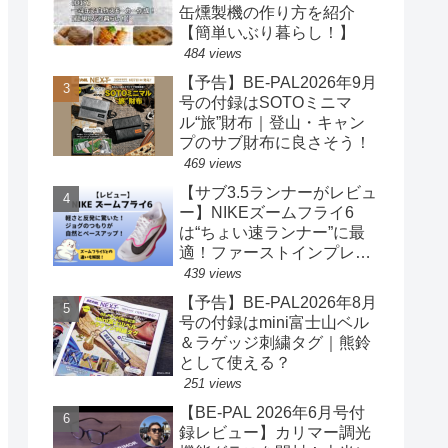
缶燻製機の作り方を紹介
【簡単いぶり暮らし！】
484 views
【予告】BE-PAL2026年9月
号の付録はSOTOミニマ
ル“旅”財布｜登山・キャン
プのサブ財布に良さそう！
469 views
【サブ3.5ランナーがレビュ
ー】NIKEズームフライ6
は“ちょい速ランナー”に最
適！ファーストインプレッ
ションまとめ
439 views
【予告】BE-PAL2026年8月
号の付録はmini富士山ベル
＆ラゲッジ刺繍タグ｜熊鈴
として使える？
251 views
【BE-PAL 2026年6月号付
録レビュー】カリマー調光