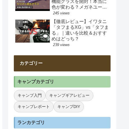
機能グラスを開封！本当に
色が変わる？メガネユーザ
ー目線で正直チェック
245 views
【徹底レビュー】イワタニ
「タフまるXG」vs「タフま
る」｜違いを比較＆おすす
めはどっち？
239 views
カテゴリー
キャンプカテゴリ
キャンプ入門
キャンプギアレビュー
キャンプレポート
キャンプDIY
ランカテゴリ