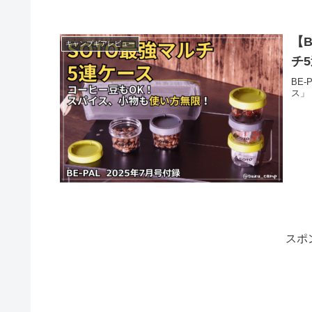
【B
キャンプギアレビュー
チ
BE
ス」
スポ